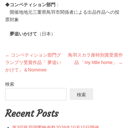
◆
コンペティション部門
：
開催地地元三重県鳥羽市関係者による出品作品への投
票対象
夢追いかけて
（日本）
投
前
次
←
コンペティション部門グ
鳥羽スカラ座特別賞受賞作
の
の
ランプリ受賞作品「 夢追い
品 「my little home」
→
稿
投
投
かけて」＆Nominee
稿:
稿:
ナ
検索
ビ
検索
ゲ
Recent Posts
ー
第3回鳥羽国際映画祭2026年10月10日開催