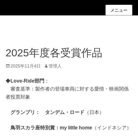
メニュー
2025年度各受賞作品
投
投
2025年11月4日
管理人
稿
稿
日
者
◆
Love-Ride部門
：
審査基準：製作者の登場車両に対する愛情・映画関係
者投票対象
グランプリ： タンデム・ロード
（日本）
鳥羽スカラ座特別賞：my little home
（インドネシア）